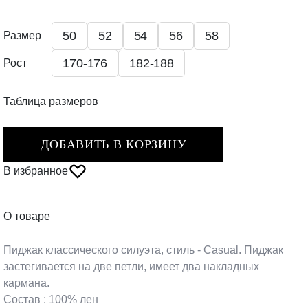
50
52
54
56
58
Размер
170-176
182-188
Рост
Таблица размеров
ДОБАВИТЬ В КОРЗИНУ
В избранное
О товаре
Пиджак классического силуэта, стиль - Casual. Пиджак
застегивается на две петли, имеет два накладных
кармана.
Состав : 100% лен