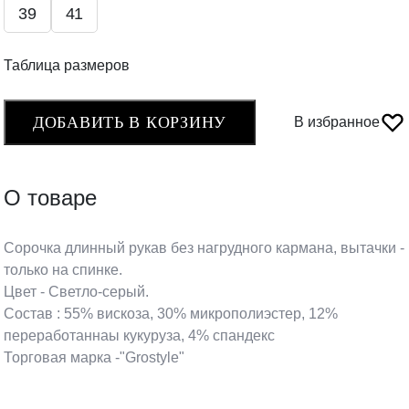
39
41
Таблица размеров
ДОБАВИТЬ В КОРЗИНУ
В избранное
О товаре
Сорочка длинный рукав без нагрудного кармана, вытачки -
только на спинке.
Цвет - Светло-серый.
Состав : 55% вискоза, 30% микрополиэстер, 12%
переработаннаы кукуруза, 4% спандекс
Торговая марка -"Grostyle"