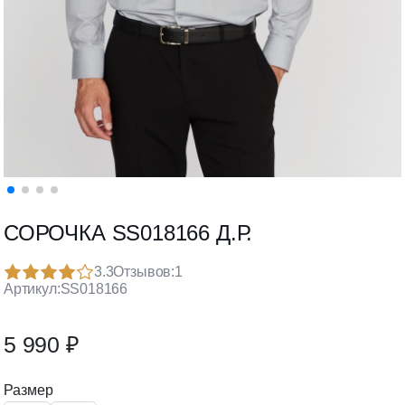
СОРОЧКА SS018166 Д.Р.
3.3
Отзывов:
1
Артикул:
SS018166
5 990 ₽
Размер