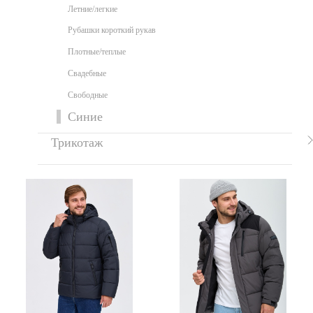
Летние/легкие
Рубашки короткий рукав
Плотные/теплые
Свадебные
Свободные
Синие
Трикотаж