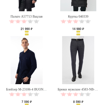
Пальто А57713 Вацлав
Куртка 040339
21 990 ₽
14 980 ₽
Блейзер М-23106-4 BUONO PARTITO
Брюки мужские 4583-NB-827S
7 590 ₽
8 590 ₽