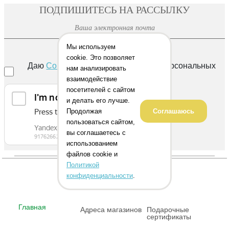
ПОДПИШИТЕСЬ НА РАССЫЛКУ
Мы используем
ОТПРАВИТЬ
cookie. Это позволяет
Даю
Согласие
на обработку своих персональных
нам анализировать
данных
взаимодействие
посетителей с сайтом
и делать его лучше.
Продолжая
Соглашаюсь
пользоваться сайтом,
вы соглашаетесь с
использованием
файлов cookie и
Политикой
конфиденциальности
.
Главная
Адреса магазинов
Подарочные
сертификаты