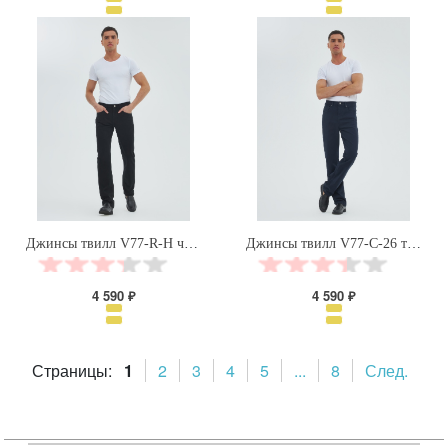
Джинсы твилл V77-R-H черный Velocity
Джинсы твилл V77-C-26 темно-синий Velocity
4 590 ₽
4 590 ₽
Страницы:
1
2
3
4
5
...
8
След.