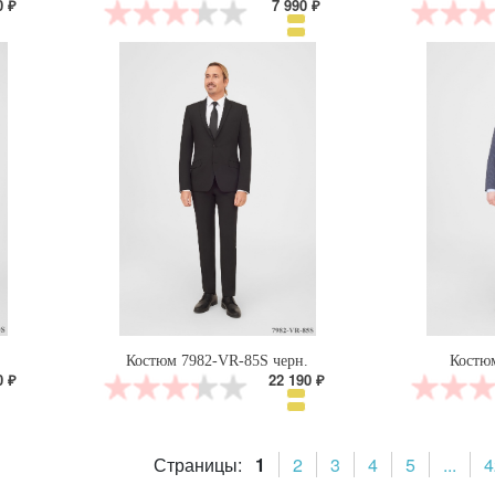
0 ₽
7 990 ₽
Костюм 7982-VR-85S черн.
Костю
0 ₽
22 190 ₽
Страницы:
1
2
3
4
5
...
4