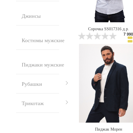
Джинсы
Сорочка SS017316 д.р.
7 990
Костюмы мужские
Пиджаки мужские
Рубашки
Трикотаж
Пиджак Морен