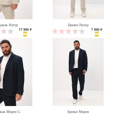
джак Натур
Брюки Натур
17 990 ₽
7 990 ₽
жак Морен G
Брюки Морен