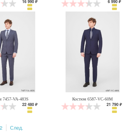
16 990 ₽
6 990 ₽
м 7457-VA-483S
Костюм 6587-VC-60M
22 480 ₽
21 790 ₽
2
След.