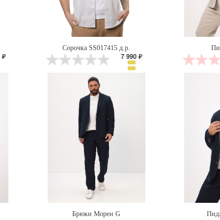
Сорочка SS017415 д.р.
Пи
 ₽
7 990 ₽
Брюки Морен G
Пид