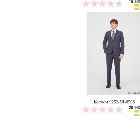
15 89
Костюм 9252-NI-850S
28 99