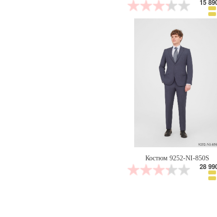
15 89
Костюм 9252-NI-850S
28 99