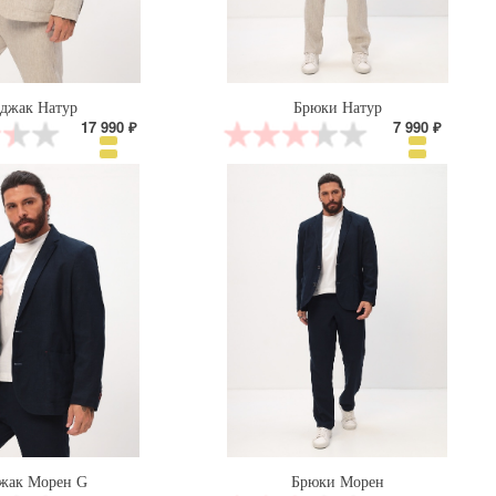
джак Натур
Брюки Натур
17 990 ₽
7 990 ₽
жак Морен G
Брюки Морен