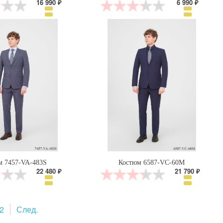
16 990 ₽
6 990 ₽
м 7457-VA-483S
Костюм 6587-VC-60M
22 480 ₽
21 790 ₽
2
След.