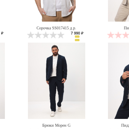
Сорочка SS017415 д.р.
Пи
 ₽
7 990 ₽
Брюки Морен G
Пид