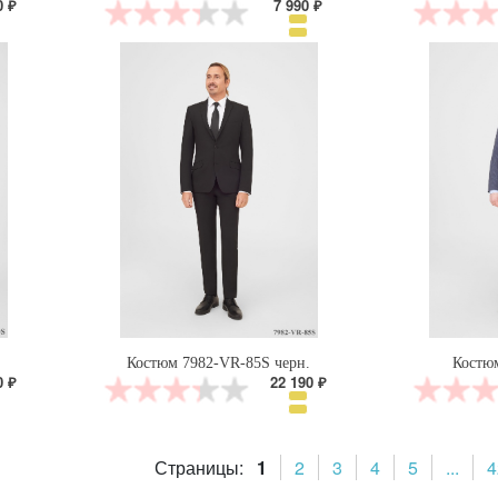
0 ₽
7 990 ₽
Костюм 7982-VR-85S черн.
Костю
0 ₽
22 190 ₽
Страницы:
1
2
3
4
5
...
4