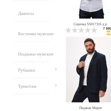
Джинсы
Сорочка SS017316 д.р.
7 990
Костюмы мужские
Пиджаки мужские
Рубашки
Трикотаж
Пиджак Морен