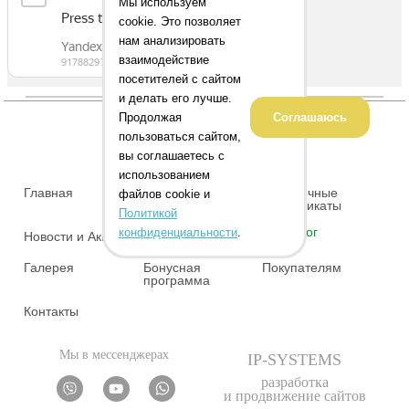
Мы используем
cookie. Это позволяет
нам анализировать
взаимодействие
посетителей с сайтом
и делать его лучше.
Продолжая
Соглашаюсь
пользоваться сайтом,
вы соглашаетесь с
использованием
Главная
Адреса магазинов
Подарочные
файлов cookie и
сертификаты
Политикой
Каталог
конфиденциальности
.
Новости и Акции
О нас
Галерея
Бонусная
Покупателям
программа
Контакты
Мы в мессенджерах
IP-SYSTEMS
разработка
и продвижение сайтов