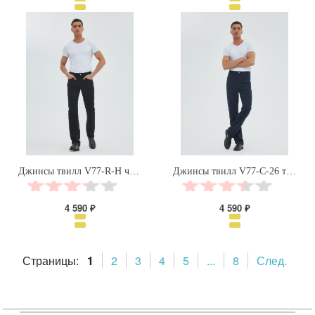
Джинсы твилл V77-R-H черный Velocity
Джинсы твилл V77-C-26 темно-синий Velocity
4 590 ₽
4 590 ₽
Страницы:
1
2
3
4
5
...
8
След.