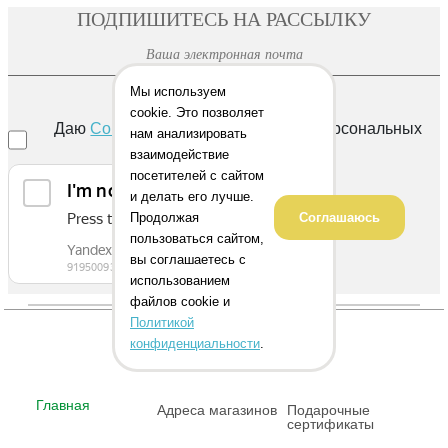
ПОДПИШИТЕСЬ НА РАССЫЛКУ
Мы используем
ОТПРАВИТЬ
cookie. Это позволяет
Даю
Согласие
на обработку своих персональных
нам анализировать
данных
взаимодействие
посетителей с сайтом
и делать его лучше.
Продолжая
Соглашаюсь
пользоваться сайтом,
вы соглашаетесь с
использованием
файлов cookie и
Политикой
конфиденциальности
.
Главная
Адреса магазинов
Подарочные
сертификаты