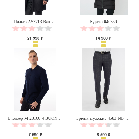
Пальто А57713 Вацлав
Куртка 040339
21 990 ₽
14 980 ₽
Блейзер М-23106-4 BUONO PARTITO
Брюки мужские 4583-NB-827S
7 590 ₽
8 590 ₽