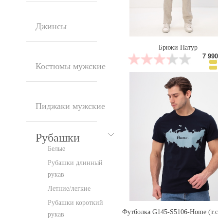
Джинсы
Брюки Натур
7 990
Костюмы мужские
Пиджаки мужские
Рубашки
Белые
Рубашки длинный
рукав
Летние/легкие
Рубашки короткий
рукав