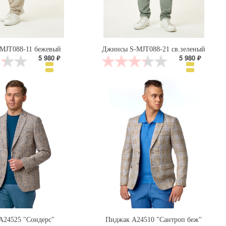
MJT088-11 бежевый
Джинсы S-MJT088-21 св.зеленый
5 980 ₽
5 980 ₽
А24525 "Сондерс"
Пиджак А24510 "Сантроп беж"