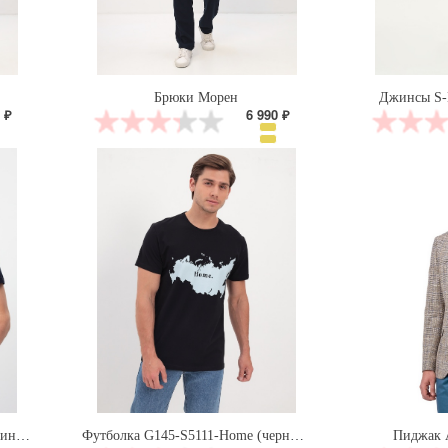
Брюки Морен
Джинсы S-
 ₽
6 990 ₽
Футболка G145-S5106-Home (т.синий)
Футболка G145-S5111-Home (черный)
Пиджак 