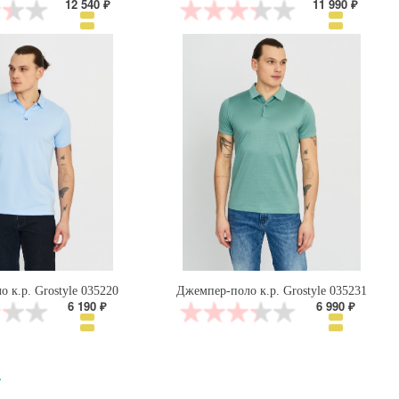
12 540 ₽
11 990 ₽
 к.р. Grostyle 035220
Джемпер-поло к.р. Grostyle 035231
6 190 ₽
6 990 ₽
.