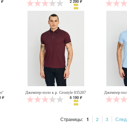
 ₽
2 290 ₽
ю"
Джемпер-поло к.р. Grostyle 035207
Джемпер-поло
0 ₽
6 190 ₽
Страницы:
1
2
3
След