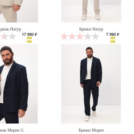
джак Натур
Брюки Натур
17 990 ₽
7 990 ₽
жак Морен G
Брюки Морен