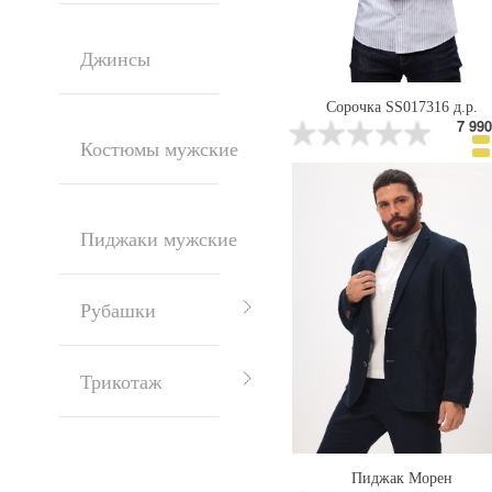
Джинсы
Сорочка SS017316 д.р.
7 990
Костюмы мужские
Пиджаки мужские
Рубашки
Трикотаж
Пиджак Морен