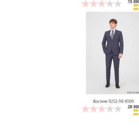
15 89
Костюм 9252-NI-850S
28 99