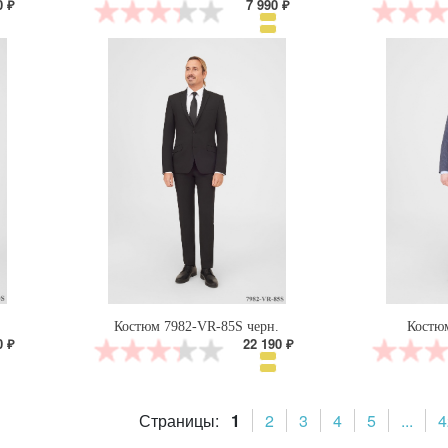
0 ₽
7 990 ₽
Костюм 7982-VR-85S черн.
Костю
0 ₽
22 190 ₽
Страницы:
1
2
3
4
5
...
4