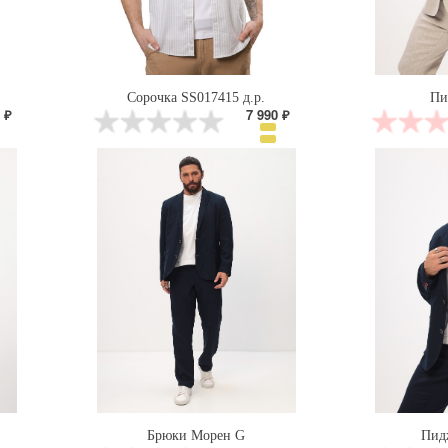
Сорочка SS017415 д.р.
Пи
 ₽
7 990 ₽
Брюки Морен G
Пид