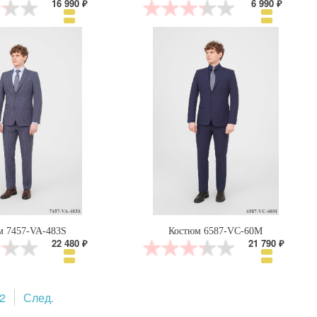
16 990 ₽
6 990 ₽
м 7457-VA-483S
Костюм 6587-VC-60M
22 480 ₽
21 790 ₽
2
След.